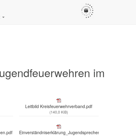
t
 Jugendfeuerwehren im
Leitbild Kreisfeuerwehrverband.pdf
(140,0 KiB)
en.pdf
Einverständniserklärung_Jugendsprecherlehrgang.pdf