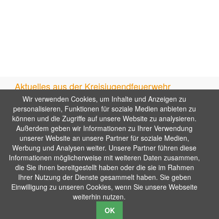
Aktuelles aus der Kreisjugendfeuerwehr
Wir verwenden Cookies, um Inhalte und Anzeigen zu
Hitzeschlacht mit Bestzeiten: Jugendfeuerwehren messen
personalisieren, Funktionen für soziale Medien anbieten zu
sich beim Kreispokal in Gerlingen
können und die Zugriffe auf unsere Website zu analysieren.
Ausflug JF Tamm in die Wilhelma
Außerdem geben wir Informationen zu Ihrer Verwendung
Engagement, Gemeinschaft und Stolz: Kreisjugendfeuerwehr
unserer Website an unsere Partner für soziale Medien,
feiert Erfolge und Zusammenhalt
Werbung und Analysen weiter. Unsere Partner führen diese
Nächste Veranstaltungen
Informationen möglicherweise mit weiteren Daten zusammen,
die Sie ihnen bereitgestellt haben oder die sie im Rahmen
19.09.2026
Delegiertenversammlung
Ihrer Nutzung der Dienste gesammelt haben. Sie geben
25.09.2026, 19:00–21:30
Hauptversammlung
Einwilligung zu unseren Cookies, wenn Sie unsere Webseite
KreisjugendfeuerwehrLB
weiterhin nutzen.
26.09.2026
Feuerwehrduathlon
OK